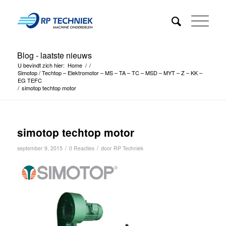
Blog - laatste nieuws
U bevindt zich hier:
Home
/
/
Simotop / Techtop – Elektromotor – MS – TA – TC – MSD – MYT – Z – KK –
EG TEFC
/
simotop techtop motor
simotop techtop motor
/
/
september 9, 2015
0 Reacties
door
RP Techniek