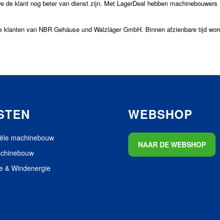
 klant nog beter van dienst zijn. Met LagerDeal hebben machinebouwers me
he klanten van NBR Gehӓuse und Walzlӓger GmbH. Binnen afzienbare tijd word
STEN
WEBSHOP
iële machinebouw
NAAR DE WEBSHOP
achinebouw
e & Windenergie