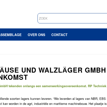
ASSEMBLAGE
OVER ONS
CONTACT
HӒUSE UND WALZLӒGER GMBH
NKOMST
 GmbH tekenden onlangs een samenwerkingsovereenkomst. RP Techniek l
illende soorten lagers kunnen leveren. “We leverden al lagers van NBR, EBS
t kan worden in de agri, industriële en maritieme machinebouw. Het plaatje i