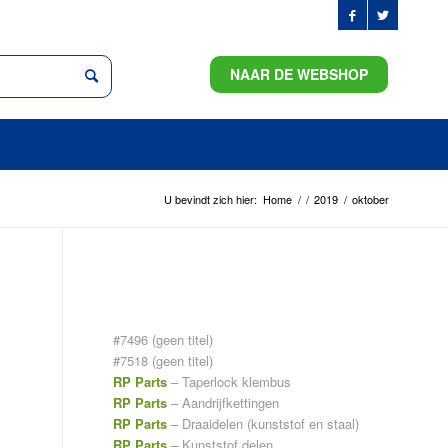
NAAR DE WEBSHOP
U bevindt zich hier:
Home
/
/
2019
/
oktober
PAGINA’S
#7496 (geen titel)
#7518 (geen titel)
RP Parts
– Taperlock klembus
RP Parts
– Aandrijfkettingen
RP Parts
– Draaidelen (kunststof en staal)
RP Parts
– Kunststof delen