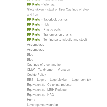
RP Parts
– Wielnaaf
Gietstukken – staal en ijzer
Castings of steel
and iron
RP Parts
– Taperlock bushes
RP Parts
– Hub
RP Parts
– Plastic parts
RP Parts
– Transmission chains
RP Parts
– Turning parts (plastic and steel)
Assemblage
Assemblage
Blog
Blog
Castings of steel and iron
CMW – Tandriemen – V-snaren
Cookie Policy
EBS – Lagers – Lagerblokken – Lagertechniek
Equivalentlijst Co-axiaal reductor
Equivalentlijst MBH Reductor
Equivalentlijst NRG
Home
Leveringsvoorwaarden