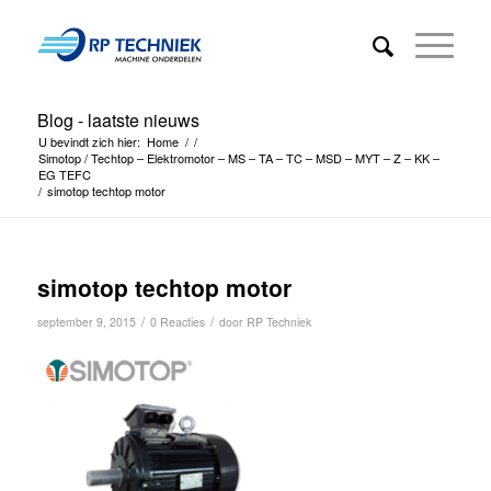
Blog - laatste nieuws
U bevindt zich hier:
Home
/
/
Simotop / Techtop – Elektromotor – MS – TA – TC – MSD – MYT – Z – KK –
EG TEFC
/
simotop techtop motor
simotop techtop motor
/
/
september 9, 2015
0 Reacties
door
RP Techniek