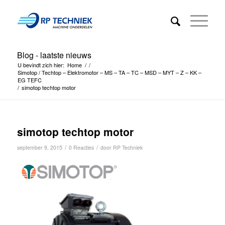
Blog - laatste nieuws
U bevindt zich hier:
Home
/
/
Simotop / Techtop – Elektromotor – MS – TA – TC – MSD – MYT – Z – KK –
EG TEFC
/
simotop techtop motor
simotop techtop motor
/
/
september 9, 2015
0 Reacties
door
RP Techniek