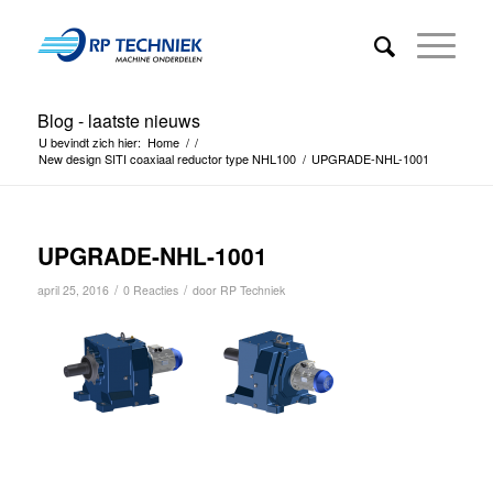
Blog - laatste nieuws
U bevindt zich hier:
Home
/
/
New design SITI coaxiaal reductor type NHL100
/
UPGRADE-NHL-1001
UPGRADE-NHL-1001
/
/
april 25, 2016
0 Reacties
door
RP Techniek