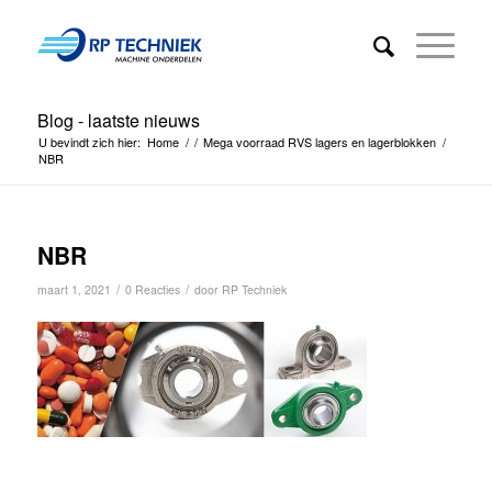
Blog - laatste nieuws
U bevindt zich hier:
Home
/
/
Mega voorraad RVS lagers en lagerblokken
/
NBR
NBR
/
/
maart 1, 2021
0 Reacties
door
RP Techniek