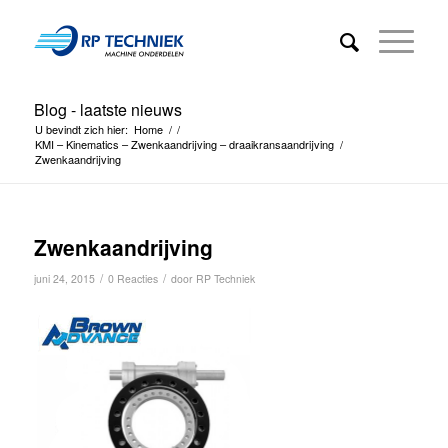
Blog - laatste nieuws
U bevindt zich hier:
Home
/
/
KMI – Kinematics – Zwenkaandrijving – draaikransaandrijving
/
Zwenkaandrijving
Zwenkaandrijving
/
/
juni 24, 2015
0 Reacties
door
RP Techniek