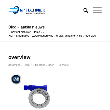
Blog - laatste nieuws
U bevindt zich hier:
Home
/
/
KMI – Kinematics – Zwenkaandrijving – draaikransaandrijving
/
overview
overview
/
/
december 9, 2015
0 Reacties
door
RP Techniek