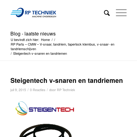
Blog - laatste nieuws
U bevindt zich hier:
Home
/
/
RP Parts – CMW – V-snaar, tandriem, taperlock klembus, v-snaar- en
tandriemschijven
/
Steigentech v-snaren en tandriemen
Steigentech v-snaren en tandriemen
/
/
juli 9, 2015
0 Reacties
door
RP Techniek