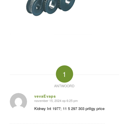
1
ANTWOORD
vevaEvaps
november 15, 2024 op 6:25 pm
zegt:
Kidney Int 1977; 11 5 297 303 priligy price