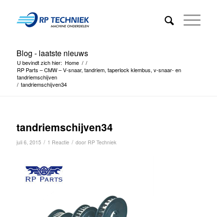
Blog - laatste nieuws
U bevindt zich hier:
Home
/
/
RP Parts – CMW – V-snaar, tandriem, taperlock klembus, v-snaar- en
tandriemschijven
/
tandriemschijven34
tandriemschijven34
/
/
juli 6, 2015
1 Reactie
door
RP Techniek