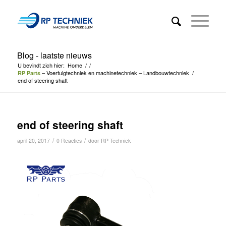
Blog - laatste nieuws
U bevindt zich hier:
Home
/
/
– Voertuigtechniek en machinetechniek – Landbouwtechniek
/
RP Parts
end of steering shaft
end of steering shaft
/
/
april 20, 2017
0 Reacties
door
RP Techniek