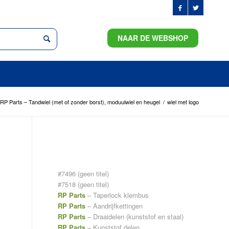
NAAR DE WEBSHOP
RP Parts – Tandwiel (met of zonder borst), moduulwiel en heugel
/
wiel met logo
PAGINA’S
#7496 (geen titel)
#7518 (geen titel)
RP Parts
– Taperlock klembus
RP Parts
– Aandrijfkettingen
RP Parts
– Draaidelen (kunststof en staal)
RP Parts
– Kunststof delen