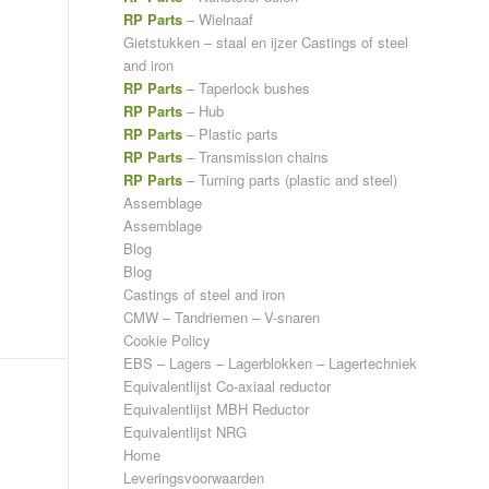
RP Parts
– Wielnaaf
Gietstukken – staal en ijzer
Castings of steel
and iron
RP Parts
– Taperlock bushes
RP Parts
– Hub
RP Parts
– Plastic parts
RP Parts
– Transmission chains
RP Parts
– Turning parts (plastic and steel)
Assemblage
Assemblage
Blog
Blog
Castings of steel and iron
CMW – Tandriemen – V-snaren
Cookie Policy
EBS – Lagers – Lagerblokken – Lagertechniek
Equivalentlijst Co-axiaal reductor
Equivalentlijst MBH Reductor
Equivalentlijst NRG
Home
Leveringsvoorwaarden