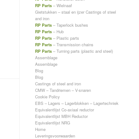
RP Parts
– Wielnaaf
Gietstukken – staal en ijzer
Castings of steel
and iron
RP Parts
– Taperlock bushes
RP Parts
– Hub
RP Parts
– Plastic parts
RP Parts
– Transmission chains
RP Parts
– Turning parts (plastic and steel)
Assemblage
Assemblage
Blog
Blog
Castings of steel and iron
CMW – Tandriemen – V-snaren
Cookie Policy
EBS – Lagers – Lagerblokken – Lagertechniek
Equivalentlijst Co-axiaal reductor
Equivalentlijst MBH Reductor
Equivalentlijst NRG
Home
Leveringsvoorwaarden