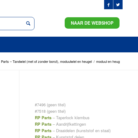
NAAR DE WEBSHOP
Parts – Tandwiel (met of zonder borst), moduulwiel en heugel
/
moduul en heug
PAGINA’S
#7496 (geen titel)
#7518 (geen titel)
RP Parts
– Taperlock klembus
RP Parts
– Aandrijfkettingen
RP Parts
– Draaidelen (kunststof en staal)
RP Parts
– Kunststof delen