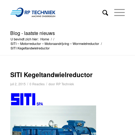
Blog - laatste nieuws
U bevindt zich hier:
Home
/
/
SITI – Motorreductor – Motoraandrijving – Wormwielreductor
/
SITI Kegeltandwielreductor
SITI Kegeltandwielreductor
/
/
juli 2, 2015
0 Reacties
door
RP Techniek