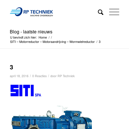
Blog - laatste nieuws
U bevindt zich hier:
Home
/
/
SITI – Motorreductor – Motoraandrijving – Wormwielreductor
/
3
3
/
/
april 18, 2016
0 Reacties
door
RP Techniek