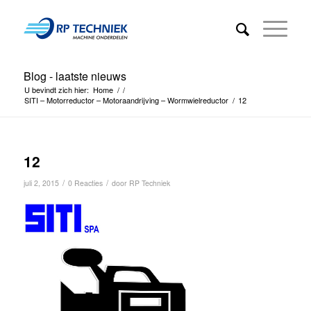
Blog - laatste nieuws
U bevindt zich hier:
Home
/
/
SITI – Motorreductor – Motoraandrijving – Wormwielreductor
/
12
12
/
/
juli 2, 2015
0 Reacties
door
RP Techniek