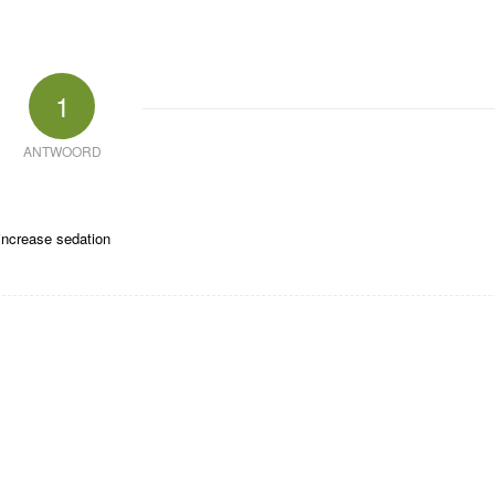
1
ANTWOORD
h increase sedation