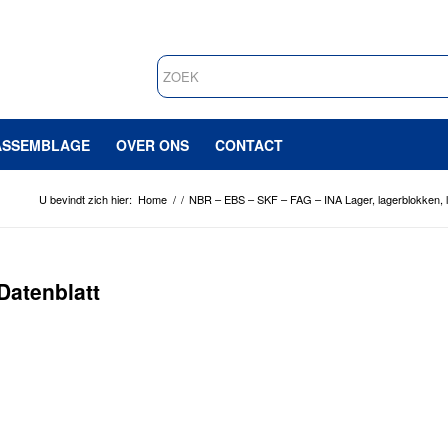
ASSEMBLAGE
OVER ONS
CONTACT
U bevindt zich hier:
Home
/
/
NBR – EBS – SKF – FAG – INA Lager, lagerblokken, l
atenblatt