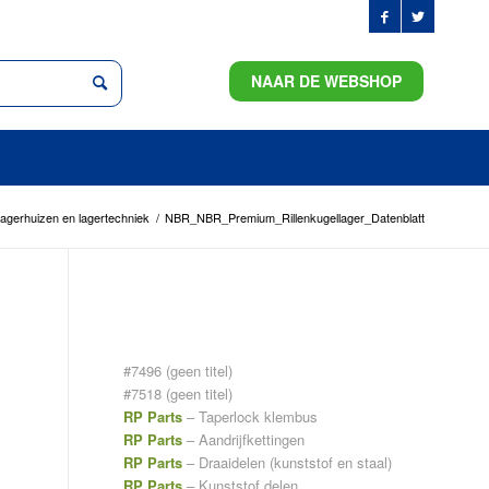
NAAR DE WEBSHOP
agerhuizen en lagertechniek
/
NBR_NBR_Premium_Rillenkugellager_Datenblatt
PAGINA’S
#7496 (geen titel)
#7518 (geen titel)
RP Parts
– Taperlock klembus
RP Parts
– Aandrijfkettingen
RP Parts
– Draaidelen (kunststof en staal)
RP Parts
– Kunststof delen