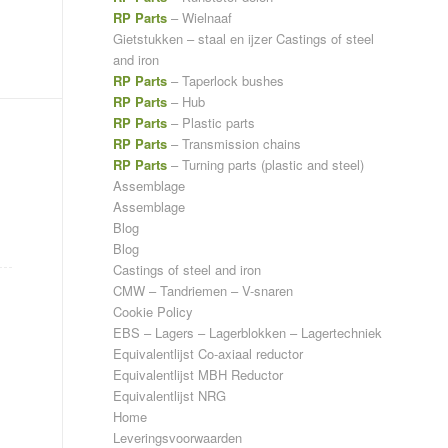
RP Parts
– Wielnaaf
Gietstukken – staal en ijzer
Castings of steel
and iron
RP Parts
– Taperlock bushes
RP Parts
– Hub
RP Parts
– Plastic parts
RP Parts
– Transmission chains
RP Parts
– Turning parts (plastic and steel)
Assemblage
Assemblage
Blog
Blog
Castings of steel and iron
CMW – Tandriemen – V-snaren
Cookie Policy
EBS – Lagers – Lagerblokken – Lagertechniek
Equivalentlijst Co-axiaal reductor
Equivalentlijst MBH Reductor
Equivalentlijst NRG
Home
Leveringsvoorwaarden