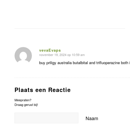
vevaEvaps
november 19, 2024 op 10:59 am
zegt:
buy priligy australia butalbital and trifluoperazine bot
Plaats een Reactie
Meepraten?
Draag gerust bij!
Naam