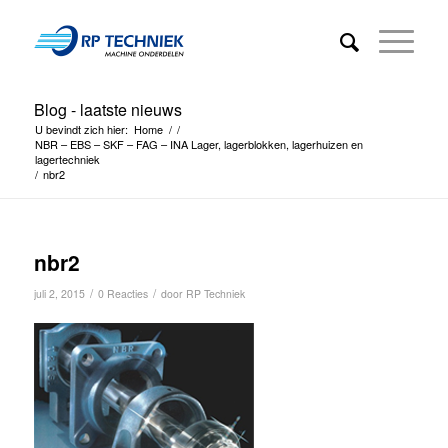
Blog - laatste nieuws
U bevindt zich hier:
Home
/
/
NBR – EBS – SKF – FAG – INA Lager, lagerblokken, lagerhuizen en
lagertechniek
/
nbr2
nbr2
/
/
juli 2, 2015
0 Reacties
door
RP Techniek