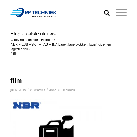
Blog - laatste nieuws
U bevindt zich hier:
Home
/
/
NBR – EBS – SKF – FAG – INA Lager, lagerblokken, lagerhuizen en
lagertechniek
/
film
film
/
/
juli 6, 2015
2 Reacties
door
RP Techniek