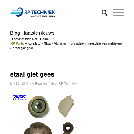
Blog - laatste nieuws
U bevindt zich hier:
Home
/
/
– Kunststof / Staal / Aluminium (draaidelen, freesdelen en gietdelen)
RP Parts
/
staal giet gees
staal giet gees
/
/
juni 25, 2015
0 Reacties
door
RP Techniek