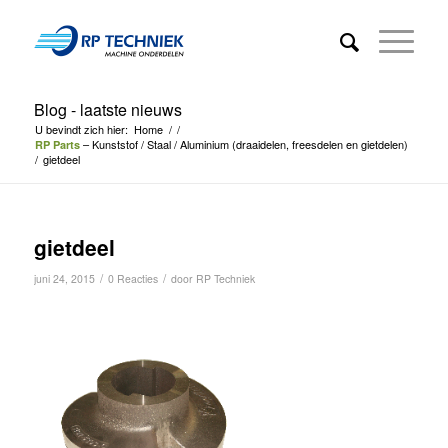
Blog - laatste nieuws
U bevindt zich hier:
Home
/
/
– Kunststof / Staal / Aluminium (draaidelen, freesdelen en gietdelen)
RP Parts
/
gietdeel
gietdeel
/
/
juni 24, 2015
0 Reacties
door
RP Techniek