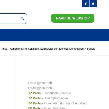
NAAR DE WEBSHOP
Parts – Aandrijfketting, kettingen, kettingwiel, en taperlock klembussen
/
tranpa
PAGINA’S
#7496 (geen titel)
#7518 (geen titel)
RP Parts
– Taperlock klembus
RP Parts
– Aandrijfkettingen
RP Parts
– Draaidelen (kunststof en staal)
RP Parts
– Kunststof delen