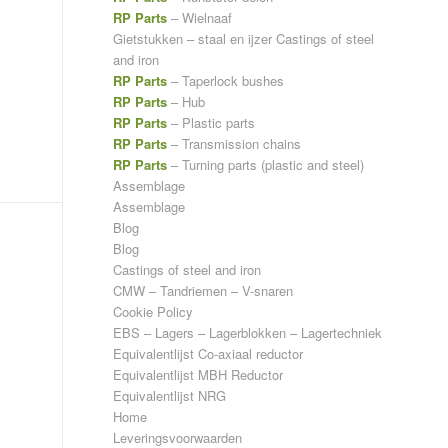
RP Parts
– Wielnaaf
Gietstukken – staal en ijzer
Castings of steel
and iron
RP Parts
– Taperlock bushes
RP Parts
– Hub
RP Parts
– Plastic parts
RP Parts
– Transmission chains
RP Parts
– Turning parts (plastic and steel)
Assemblage
Assemblage
Blog
Blog
Castings of steel and iron
CMW – Tandriemen – V-snaren
Cookie Policy
EBS – Lagers – Lagerblokken – Lagertechniek
Equivalentlijst Co-axiaal reductor
Equivalentlijst MBH Reductor
Equivalentlijst NRG
Home
Leveringsvoorwaarden