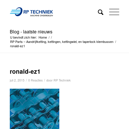
Blog - laatste nieuws
U bevindt zich hier:
Home
/
/
RP Parts – Aandrijfketting, kettingen, kettingwiel, en taperlock klembussen
/
ronald-ez1
ronald-ez1
/
/
juli 2, 2015
0 Reacties
door
RP Techniek