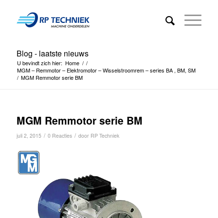
Blog - laatste nieuws
U bevindt zich hier:
Home
/
/
MGM – Remmotor – Elektromotor – Wisselstroomrem – series BA , BM, SM
/
MGM Remmotor serie BM
MGM Remmotor serie BM
/
/
juli 2, 2015
0 Reacties
door
RP Techniek