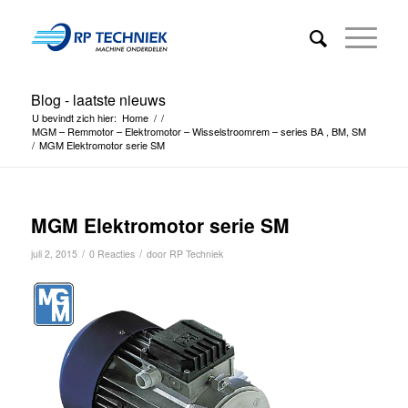
Blog - laatste nieuws
U bevindt zich hier:
Home
/
/
MGM – Remmotor – Elektromotor – Wisselstroomrem – series BA , BM, SM
/
MGM Elektromotor serie SM
MGM Elektromotor serie SM
/
/
juli 2, 2015
0 Reacties
door
RP Techniek