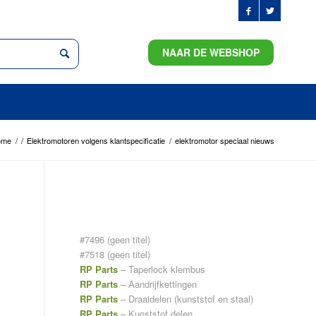
NAAR DE WEBSHOP
ome
/
/
Elektromotoren volgens klantspecificatie
/
elektromotor speciaal nieuws
PAGINA’S
#7496 (geen titel)
#7518 (geen titel)
RP Parts
– Taperlock klembus
RP Parts
– Aandrijfkettingen
RP Parts
– Draaidelen (kunststof en staal)
RP Parts
– Kunststof delen