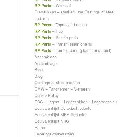
RP Parts
– Wielnaaf
Gietstukken – staal en ijzer
Castings of steel
and iron
RP Parts
– Taperlock bushes
RP Parts
– Hub
RP Parts
– Plastic parts
RP Parts
– Transmission chains
RP Parts
– Turning parts (plastic and steel)
Assemblage
Assemblage
Blog
Blog
Castings of steel and iron
CMW – Tandriemen – V-snaren
Cookie Policy
EBS – Lagers – Lagerblokken – Lagertechniek
Equivalentlijst Co-axiaal reductor
Equivalentlijst MBH Reductor
Equivalentlijst NRG
Home
Leveringsvoorwaarden