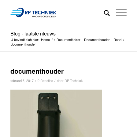
Blog - laatste nieuws
U bevindt zich hier:
Home
/
/
Documentkoker – Documenthouder – Rond
/
documenthouder
documenthouder
/
/
februari 6, 2017
0 Reacties
door
RP Techniek