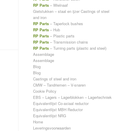
RP Parts
– Wielnaaf
Gietstukken – staal en ijzer
Castings of steel
and iron
RP Parts
– Taperlock bushes
RP Parts
– Hub
RP Parts
– Plastic parts
RP Parts
– Transmission chains
RP Parts
– Turning parts (plastic and steel)
Assemblage
Assemblage
Blog
Blog
Castings of steel and iron
CMW – Tandriemen – V-snaren
Cookie Policy
EBS – Lagers – Lagerblokken – Lagertechniek
Equivalentlijst Co-axiaal reductor
Equivalentlijst MBH Reductor
Equivalentlijst NRG
Home
Leveringsvoorwaarden