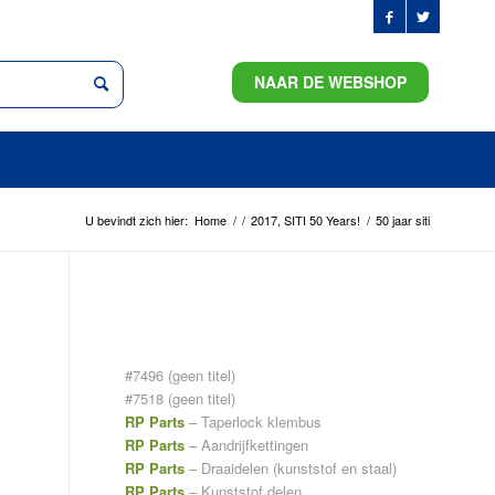
NAAR DE WEBSHOP
U bevindt zich hier:
Home
/
/
2017, SITI 50 Years!
/
50 jaar siti
PAGINA’S
#7496 (geen titel)
#7518 (geen titel)
RP Parts
– Taperlock klembus
RP Parts
– Aandrijfkettingen
RP Parts
– Draaidelen (kunststof en staal)
RP Parts
– Kunststof delen