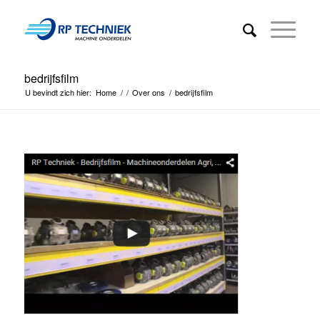
bedrijfsfilm
U bevindt zich hier:
Home
/
/
Over ons
/
bedrijfsfilm