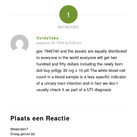
1
ANTWOORD
VoidsVaks
augustus 28, 2024 op 8:25 pm
zegt:
gov 7945740 and the assets are equally distributed
to everyone in the world everyone will get two
hundred and fifty dollars including the newly born
doll buy priligy 30 mg x 10 pill The white blood cell
count in a blood sample is a less specific indicator
of a urinary tract infection and in fact we don t
usually check it as part of a UTI diagnosis
Plaats een Reactie
Meepraten?
Draag gerust bij!