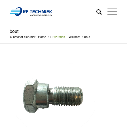
bout
U bevindt zich hier:
Home
/
/
– Wielnaaf
/
bout
RP Parts