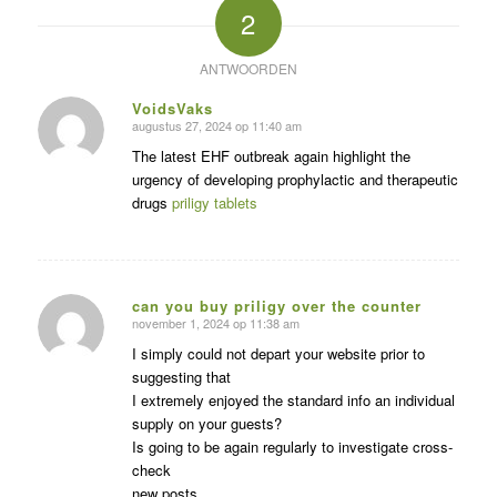
2
ANTWOORDEN
VoidsVaks
augustus 27, 2024 op 11:40 am
zegt:
The latest EHF outbreak again highlight the
urgency of developing prophylactic and therapeutic
drugs
priligy tablets
can you buy priligy over the counter
november 1, 2024 op 11:38 am
zegt:
I simply could not depart your website prior to
suggesting that
I extremely enjoyed the standard info an individual
supply on your guests?
Is going to be again regularly to investigate cross-
check
new posts